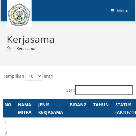
Menu
Kerjasama
>
Kerjasama
Tampilkan
entri
Cari:
NO
NAMA
JENIS
BIDANG
TAHUN
STATUS
MITRA
KERJASAMA
(AKTIF/TI
1
2